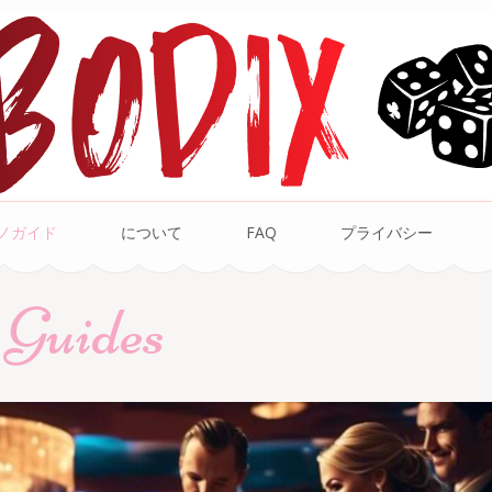
 カジノガイド
ノガイド
について
FAQ
プライバシー
 Guides