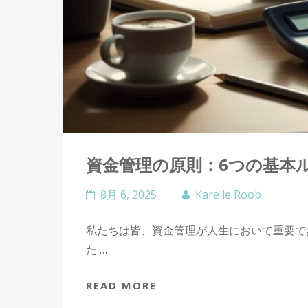
資金管理の原則：6つの基本
8月 6, 2025
Karelle Roob
私たちは皆、資金管理が人生において重要で
た …
READ MORE