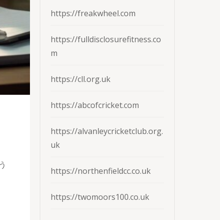
https://freakwheel.com
https://fulldisclosurefitness.co
m
https://cll.org.uk
https://abcofcricket.com
https://alvanleycricketclub.org.
uk
う
https://northenfieldcc.co.uk
https://twomoors100.co.uk