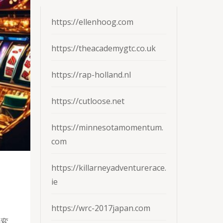
https://ellenhoog.com
https://theacademygtc.co.uk
https://rap-holland.nl
https://cutloose.net
https://minnesotamomentum.
com
https://killarneyadventurerace.
ie
https://wrc-2017japan.com
の変